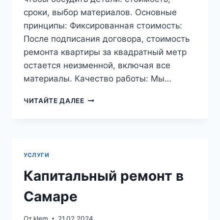
сроки, выбор материалов. Основные
принципы: Фиксированная стоимость:
После подписания договора, стоимость
ремонта квартиры за квадратный метр
остается неизменной, включая все
материалы. Качество работы: Мы…
ЕВРОРЕМОНТ
ЧИТАЙТЕ ДАЛЕЕ
КВАРТИРЫ
ПОД
КЛЮЧ
В
САМАРЕ
УСЛУГИ
—
СТОИМОСТЬ
Капитальный ремонт в
Самаре
От
klem
21.02.2024