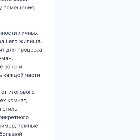
у помещения,
я
нности личных
 вашего жилища.
ит для процесса
уман.
е зоны и
ь каждой части
от итогового
ех комнат,
 стиль
онкретного
ример, темные
ебольшой