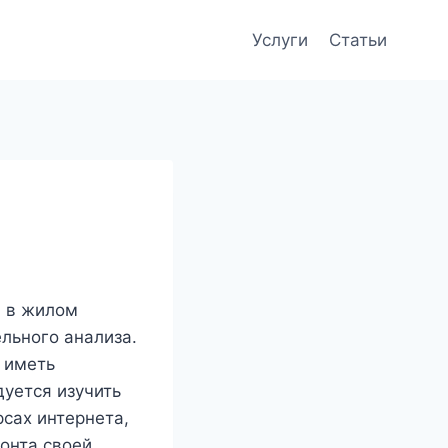
Услуги
Статьи
а в жилом
льного анализа.
 иметь
уется изучить
сах интернета,
онта своей