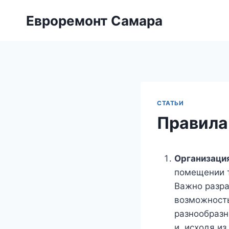
Перейти
Евроремонт Самара
к
содержимому
СТАТЬИ
Правила
Организация
помещении т
Важно разра
возможность
разнообразн
и, исходя и