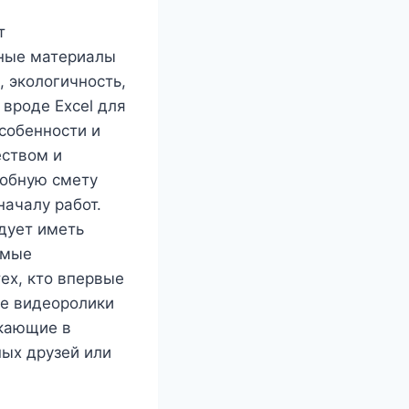
т
ьные материалы
 экологичность,
вроде Excel для
собенности и
еств
ом и
робную смету
началу работ.
дует иметь
имые
ех, кто впервые
ие видеоролики
икающие в
ных друзей или