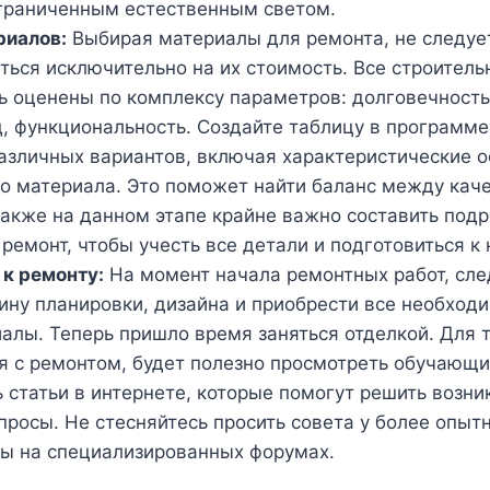
граниченным естественным светом.
риалов:
Выбирая материалы для ремонта, не следуе
ться исключительно на их стоимость. Все строител
 оценены по комплексу параметров: долговечность,
, функциональность. Создайте таблицу в программе 
азличных вариантов, включая характеристические о
о материала. Это поможет найти баланс между кач
Также на данном этапе крайне важно составить под
ремонт, чтобы учесть все детали и подготовиться к 
к ремонту:
На момент начала ремонтных работ, сле
ину планировки, дизайна и приобрести все необход
алы. Теперь пришло время заняться отделкой. Для т
я с ремонтом, будет полезно просмотреть обучающ
ь статьи в интернете, которые помогут решить возн
просы. Не стесняйтесь просить совета у более опыт
ты на специализированных форумах.