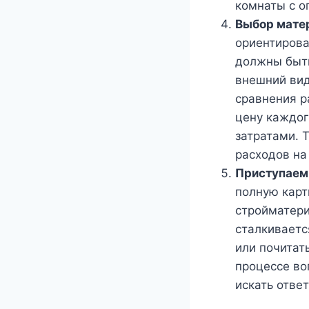
комнаты с о
Выбор мате
ориентирова
должны быть
внешний вид
сравнения р
цену каждог
затратами. 
расходов на 
Приступаем 
полную карт
стройматери
сталкиваетс
или почитат
процессе во
искать отве