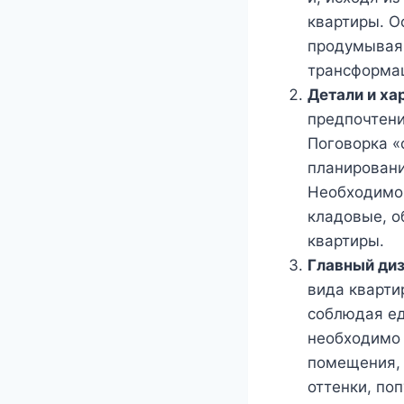
квартиры. О
продумывая 
трансформа
Детали и ха
предпочтени
Поговорка «
планировани
Необходимо 
кладовые, о
квартиры.
Главный диз
вида кварти
соблюдая е
необходимо 
помещения, 
оттенки, по