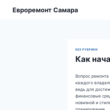
Перейти
Евроремонт Самара
к
содержимому
БЕЗ РУБРИКИ
Как нач
Вопрос ремонта 
каждого владел
ведь для достиж
финансовые сред
новизной и сти
планирование.