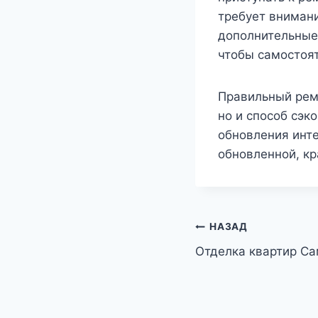
требует внимани
дополнительные 
чтобы самостоят
Правильный ремо
но и способ сэ
обновления инте
обновленной, кр
Навигация
НАЗАД
Отделка квартир С
по
записям