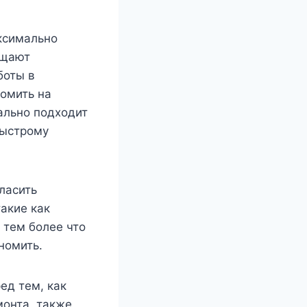
ксимально
ещают
боты в
номить на
ально подходит
быстрому
ласить
акие как
 тем более что
номить.
ед тем, как
монта, также