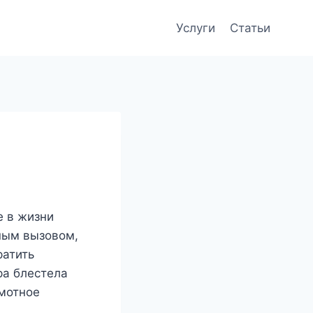
Услуги
Статьи
е в жизни
ным вызовом,
ратить
ра блестела
мотное