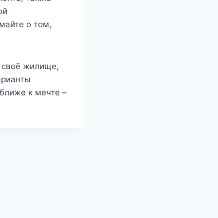
ой
майте о том,
 своё жилище,
арианты
ближе к мечте –