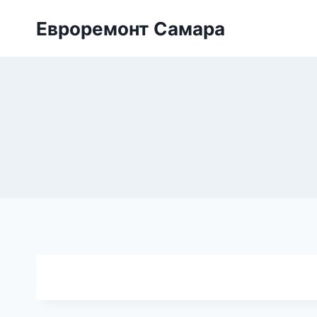
Перейти
Евроремонт Самара
к
содержимому